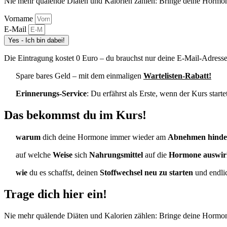
Nie mehr quälende Diäten und Kalorien zählen: Bringe deine Hormon
Vorname
E-Mail
Yes - Ich bin dabei!
Die Eintragung kostet 0 Euro – du brauchst nur deine E-Mail-Adresse
Spare bares Geld – mit dem einmaligen
Wartelisten-Rabatt!
Erinnerungs-Service
:
Du erfährst als Erste, wenn der Kurs starte
Das bekommst du im Kurs!
warum
dich deine Hormone immer wieder am
Abnehmen hinde
auf welche
Weise
sich
Nahrungsmittel
auf die
Hormone auswir
wie
du es schaffst, deinen
Stoffwechsel neu zu starten
und endli
Trage dich hier ein!
Nie mehr quälende Diäten und Kalorien zählen: Bringe deine Hormon