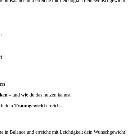
e in Balance und erreiche mit Leichtigkeit dein Wunschgewicht!
!
t!
rn
ken
– und
wie
du das nutzen kannst
ch dein
Traumgewicht
erreichst
e in Balance und erreiche mit Leichtigkeit dein Wunschgewicht!