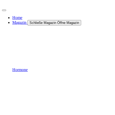
Zum
Inhalt
wechseln
Home
Magazin
Schließe Magazin
Öffne Magazin
Hormone