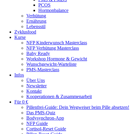
PCOS
Hormonbalance
Verhütung
Ernährung
Lebensstil
Zyklusfood
Kurse
NFP Kinderwunsch Masterclass
NFP Verhütung Masterclass
Baby Ready
Workshop Hormone & Gewicht
Wunschgewicht-Warteliste
PMS-Masterclass
Infos
Über Uns
Newsletter
Kontakt
Kooperationen & Zusammenarbeit
Für 0 €
Pillenfrei-Guide: Dein Wegweiser beim Pille absetzen!
Das PMS-Quiz
Bodysynchron-App
NFP Guide
Cortisol-Reset Guide