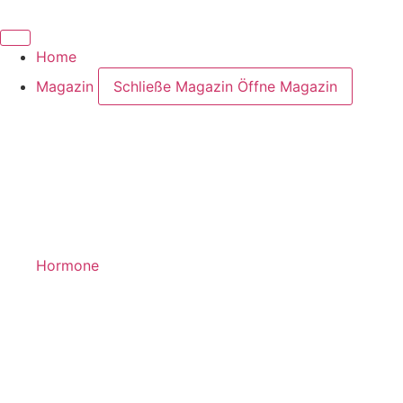
Zum
Inhalt
wechseln
Home
Magazin
Schließe Magazin
Öffne Magazin
Hormone