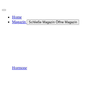
Zum
Inhalt
wechseln
Home
Magazin
Schließe Magazin
Öffne Magazin
Hormone