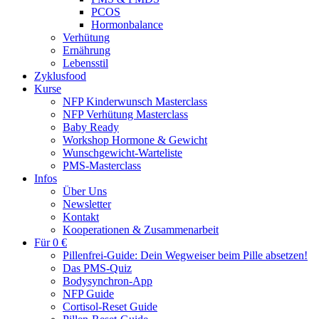
PCOS
Hormonbalance
Verhütung
Ernährung
Lebensstil
Zyklusfood
Kurse
NFP Kinderwunsch Masterclass
NFP Verhütung Masterclass
Baby Ready
Workshop Hormone & Gewicht
Wunschgewicht-Warteliste
PMS-Masterclass
Infos
Über Uns
Newsletter
Kontakt
Kooperationen & Zusammenarbeit
Für 0 €
Pillenfrei-Guide: Dein Wegweiser beim Pille absetzen!
Das PMS-Quiz
Bodysynchron-App
NFP Guide
Cortisol-Reset Guide