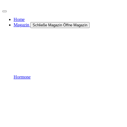
Zum
Inhalt
wechseln
Home
Magazin
Schließe Magazin
Öffne Magazin
Hormone