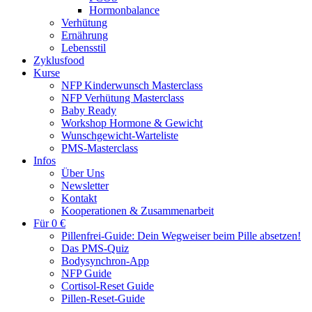
Hormonbalance
Verhütung
Ernährung
Lebensstil
Zyklusfood
Kurse
NFP Kinderwunsch Masterclass
NFP Verhütung Masterclass
Baby Ready
Workshop Hormone & Gewicht
Wunschgewicht-Warteliste
PMS-Masterclass
Infos
Über Uns
Newsletter
Kontakt
Kooperationen & Zusammenarbeit
Für 0 €
Pillenfrei-Guide: Dein Wegweiser beim Pille absetzen!
Das PMS-Quiz
Bodysynchron-App
NFP Guide
Cortisol-Reset Guide
Pillen-Reset-Guide