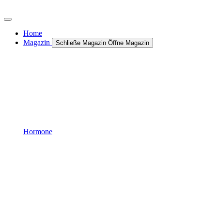
Zum
Inhalt
wechseln
Home
Magazin
Schließe Magazin
Öffne Magazin
Hormone