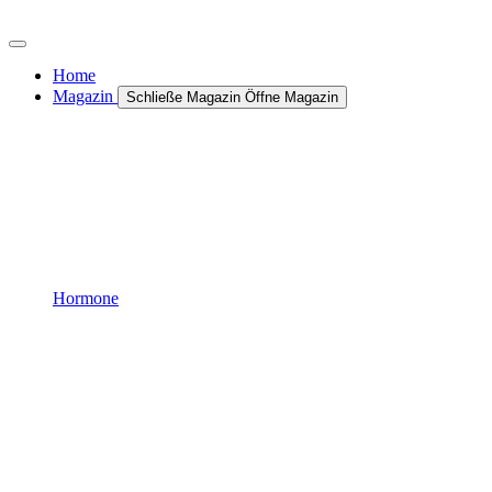
Zum
Inhalt
wechseln
Home
Magazin
Schließe Magazin
Öffne Magazin
Hormone