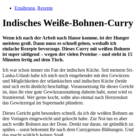
Ernährung
,
Rezepte
Indisches Weiße-Bohnen-Curry
Wenn ich nach der Arbeit nach Hause komme, ist der Hunger
meistens groß. Dann muss es schnell gehen, weshalb ich
einfache Rezepte bevorzuge. Dieses Curry mit weißen Bohnen
ist super sättigend – wegen der vielen Proteine – und steht in 15
Minuten fertig auf dem Tisch.
Ich war schon immer ein Fan der indischen Küche. Seit meinem Sri-
Lanka-Urlaub habe ich mich noch eingehender mit den Gewürzen
und Möglichkeiten der srilankischen und indischen Küche (beide
sind sich recht ähnlich) beschäftigt. Voraussetzung für dieses Gericht
ist, dass ihr eine gute Gewürzausstattung daheim habt, sonst wird es
frustrierend. Wer gerne kocht, sollte also einmal nach Herzenslust
das Gewürzregal im Supermarkt plündern.
Dieses Gericht geht besonders schnell, da ich die weißen Bohnen an
den Vortagen eingeweicht und gekocht habe. Zur Not tun es aber
auch weiße Bohnen aus der Dose. Denkt nur daran, sie gründlich zu
spülen – sonst bekommt Ihr nach dem Currygenuss Blähungen. Und
das macht wirklich keinen Spaß.