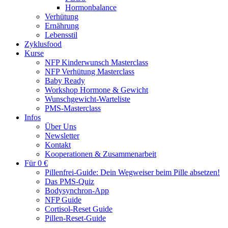
Hormonbalance
Verhütung
Ernährung
Lebensstil
Zyklusfood
Kurse
NFP Kinderwunsch Masterclass
NFP Verhütung Masterclass
Baby Ready
Workshop Hormone & Gewicht
Wunschgewicht-Warteliste
PMS-Masterclass
Infos
Über Uns
Newsletter
Kontakt
Kooperationen & Zusammenarbeit
Für 0 €
Pillenfrei-Guide: Dein Wegweiser beim Pille absetzen!
Das PMS-Quiz
Bodysynchron-App
NFP Guide
Cortisol-Reset Guide
Pillen-Reset-Guide