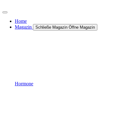
Zum
Inhalt
wechseln
Home
Magazin
Schließe Magazin
Öffne Magazin
Hormone