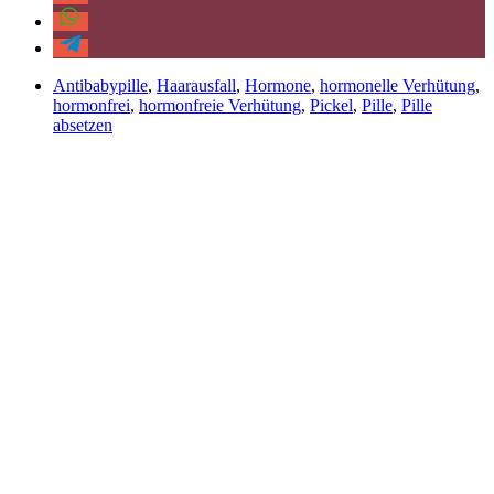
Antibabypille
,
Haarausfall
,
Hormone
,
hormonelle Verhütung
,
hormonfrei
,
hormonfreie Verhütung
,
Pickel
,
Pille
,
Pille
absetzen