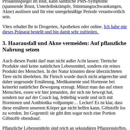
Prolaktinspiegel im Blut, kann sämtliche PMS-Symptome
(spannende Brust, Unterleibskrämpfe, Stimmungsschwankungen,
Akne) auslösen und für eine unregelmäßige Periode verantwortlich
sein.
Vitex erhaltet Ihr in Drogerien, Apotheken oder online.
Ich habe mir
dieses Präparat bestellt und bin damit sehr zufrieden.
3. Haarausfall und Akne vermeiden: Auf pflanzliche
Nahrung setzen
Auch diesen Punkt darf man nicht außer Acht lassen: Tierische
Produkte sind keine natürlichen Lebensmittel, sondern ein reines
Produkt des Menschen. In der Natur könnten diese überzüchteten
Tiere nicht überleben. Ihr Fleisch wurde durch nicht artgerechte und
daher ungesunde Ernährung, Medikamente und Hormone bei
keinerlei natürlicher Bewegung erzeugt. Münzt man das auf einen
Menschen, essen wir hier jemanden, der sich nie bewegt hat,
sondern nur auf der Couch lag, fettleibig wurde und sich mit
Hormonen und Antibiotika vollpumpte… Lecker! Es ist klar, dass
diese ernähren unserem Körper gar nicht helfen kann, Giftstoffe los
zu werden. Im Gegenteil: sie gibt ihm sogar noch eine Portion
Giftstoffe obendrauf.
Pflanzliche Lebensmitteln sind reich an sekundären Pflanzenstoffen,