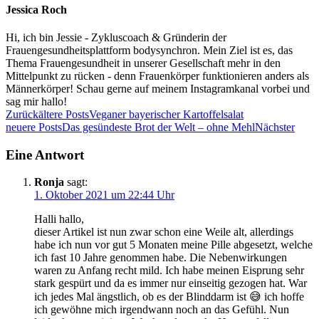
Jessica Roch
Hi, ich bin Jessie - Zykluscoach & Gründerin der
Frauengesundheitsplattform bodysynchron. Mein Ziel ist es, das
Thema Frauengesundheit in unserer Gesellschaft mehr in den
Mittelpunkt zu rücken - denn Frauenkörper funktionieren anders als
Männerkörper! Schau gerne auf meinem Instagramkanal vorbei und
sag mir hallo!
Zurück
ältere Posts
Veganer bayerischer Kartoffelsalat
neuere Posts
Das gesündeste Brot der Welt – ohne Mehl
Nächster
Eine Antwort
Ronja
sagt:
1. Oktober 2021 um 22:44 Uhr
Halli hallo,
dieser Artikel ist nun zwar schon eine Weile alt, allerdings
habe ich nun vor gut 5 Monaten meine Pille abgesetzt, welche
ich fast 10 Jahre genommen habe. Die Nebenwirkungen
waren zu Anfang recht mild. Ich habe meinen Eisprung sehr
stark gespürt und da es immer nur einseitig gezogen hat. War
ich jedes Mal ängstlich, ob es der Blinddarm ist 😅 ich hoffe
ich gewöhne mich irgendwann noch an das Gefühl. Nun