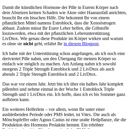
Damit die künstlichen Hormone der Pille in Eurem Körper nach
dem Absetzen keinen Schaden wie Akne oder Haarausfall anrichten,
braucht Ihr ein bisschen Hilfe. Die bekommt Ihr von einem
pflanzlichen Mittel namens Estroblock, dass die Xenoöstrogen
abbaut. Zudem müsst Ihr Eurer Leber helfen, die Giftstoffe
loszuwerden, etwa mit der pflanzlichen Leberunterstützung
LivDtox. Wie genau diese Produkte im Körper wirken und warum
es ohne sie
nicht
geht, erfahrt Ihr
in diesem Blogpost
.
Ich habe mit der Unterstützung schon angefangen, als ich noch eine
dreiviertel Pille nahm, um den Übergang für meinen Körper so
einfach wie möglich zu machen. Am Anfang nahm ich sowohl
morgens 2 Triple Strength Estroblock und 2 LivDtox als auch
abends 2 Triple Strength Estroblock und 2 LivDtox.
Das war vor einem Jahr. Jetzt bin ich über ein halbes Jahr komplett
pillenfrei und nehme einmal in der Woche 1 Estroblock Triple
Strength und 1 LivDtox ein. Ich hoffe, dass ich es bis Sommer ganz
aufhören kann.
Ein weiteres Helferlein – vor allem, wenn Ihr unter einer
ausbleibenden Periode oder PMS leidet, ist Vitex. Die auch als
Mönchspfeffer oder Agnus Castus ist eine uralte Heilpflanze, die die
Produktion des Hormons Prolaktin hemmt. Ein erhöhter