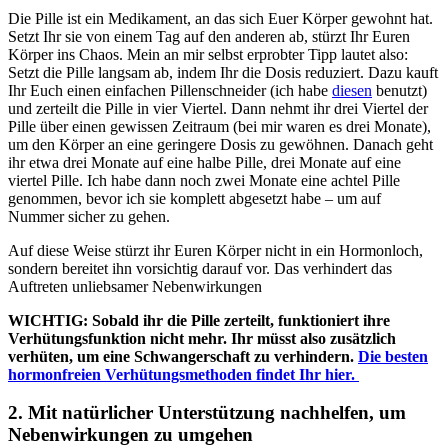
Die Pille ist ein Medikament, an das sich Euer Körper gewohnt hat.
Setzt Ihr sie von einem Tag auf den anderen ab, stürzt Ihr Euren
Körper ins Chaos. Mein an mir selbst erprobter Tipp lautet also:
Setzt die Pille langsam ab, indem Ihr die Dosis reduziert. Dazu kauft
Ihr Euch einen einfachen Pillenschneider (ich habe
diesen
benutzt)
und zerteilt die Pille in vier Viertel. Dann nehmt ihr drei Viertel der
Pille über einen gewissen Zeitraum (bei mir waren es drei Monate),
um den Körper an eine geringere Dosis zu gewöhnen. Danach geht
ihr etwa drei Monate auf eine halbe Pille, drei Monate auf eine
viertel Pille. Ich habe dann noch zwei Monate eine achtel Pille
genommen, bevor ich sie komplett abgesetzt habe – um auf
Nummer sicher zu gehen.
Auf diese Weise stürzt ihr Euren Körper nicht in ein Hormonloch,
sondern bereitet ihn vorsichtig darauf vor. Das verhindert das
Auftreten unliebsamer Nebenwirkungen
WICHTIG: Sobald ihr die Pille zerteilt, funktioniert ihre
Verhütungsfunktion nicht mehr. Ihr müsst also zusätzlich
verhüten, um eine Schwangerschaft zu verhindern.
Die besten
hormonfreien Verhütungsmethoden findet Ihr hier.
2. Mit natürlicher Unterstützung nachhelfen
, um
Nebenwirkungen zu umgehen