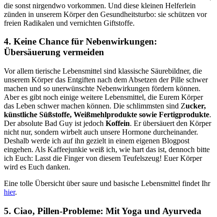
die sonst nirgendwo vorkommen. Und diese kleinen Helferlein
zünden in unserem Körper den Gesundheitsturbo: sie schützen vor
freien Radikalen und vernichten Giftstoffe.
4. Keine Chance für Nebenwirkungen:
Übersäuerung vermeiden
Vor allem tierische Lebensmittel sind klassische Säurebildner, die
unserem Körper das Entgiften nach dem Absetzen der Pille schwer
machen und so unerwünschte Nebenwirkungen fördern können.
Aber es gibt noch einige weitere Lebensmittel, die Eurem Körper
das Leben schwer machen können. Die schlimmsten sind Z
ucker,
künstliche Süßstoffe, Weißmehlprodukte sowie Fertigprodukte
.
Der absolute Bad Guy ist jedoch
Koffein
. Er übersäuert den Körper
nicht nur, sondern wirbelt auch unsere Hormone durcheinander.
Deshalb werde ich auf ihn gezielt in einem eigenen Blogpost
eingehen. Als Kaffeejunkie weiß ich, wie hart das ist, dennoch bitte
ich Euch: Lasst die Finger von diesem Teufelszeug! Euer Körper
wird es Euch danken.
Eine tolle Übersicht über saure und basische Lebensmittel findet Ihr
hier
.
5. Ciao, Pillen-Probleme: Mit Yoga und Ayurveda