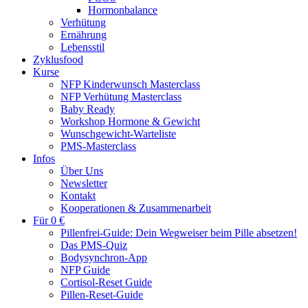
Hormonbalance
Verhütung
Ernährung
Lebensstil
Zyklusfood
Kurse
NFP Kinderwunsch Masterclass
NFP Verhütung Masterclass
Baby Ready
Workshop Hormone & Gewicht
Wunschgewicht-Warteliste
PMS-Masterclass
Infos
Über Uns
Newsletter
Kontakt
Kooperationen & Zusammenarbeit
Für 0 €
Pillenfrei-Guide: Dein Wegweiser beim Pille absetzen!
Das PMS-Quiz
Bodysynchron-App
NFP Guide
Cortisol-Reset Guide
Pillen-Reset-Guide