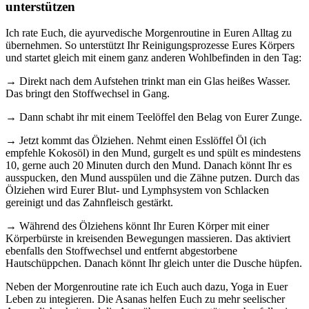
unterstützen
Ich rate Euch, die ayurvedische Morgenroutine in Euren Alltag zu
übernehmen. So unterstützt Ihr Reinigungsprozesse Eures Körpers
und startet gleich mit einem ganz anderen Wohlbefinden in den Tag:
→ Direkt nach dem Aufstehen trinkt man ein Glas heißes Wasser.
Das bringt den Stoffwechsel in Gang.
→ Dann schabt ihr mit einem Teelöffel den Belag von Eurer Zunge.
→ Jetzt kommt das Ölziehen. Nehmt einen Esslöffel Öl (ich
empfehle Kokosöl) in den Mund, gurgelt es und spült es mindestens
10, gerne auch 20 Minuten durch den Mund. Danach könnt Ihr es
ausspucken, den Mund ausspülen und die Zähne putzen. Durch das
Ölziehen wird Eurer Blut- und Lymphsystem von Schlacken
gereinigt und das Zahnfleisch gestärkt.
→ Während des Ölziehens könnt Ihr Euren Körper mit einer
Körperbürste in kreisenden Bewegungen massieren. Das aktiviert
ebenfalls den Stoffwechsel und entfernt abgestorbene
Hautschüppchen. Danach könnt Ihr gleich unter die Dusche hüpfen.
Neben der Morgenroutine rate ich Euch auch dazu, Yoga in Euer
Leben zu integieren. Die Asanas helfen Euch zu mehr seelischer