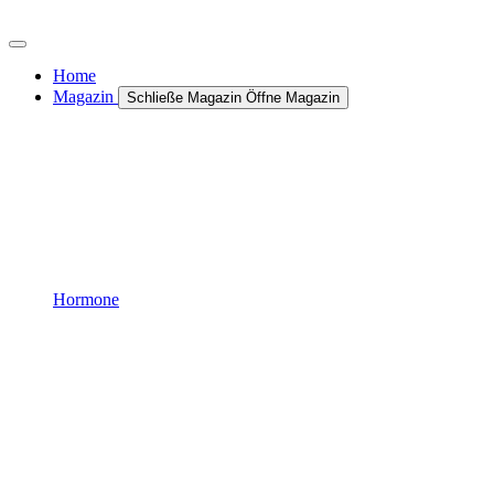
Zum
Inhalt
wechseln
Home
Magazin
Schließe Magazin
Öffne Magazin
Hormone