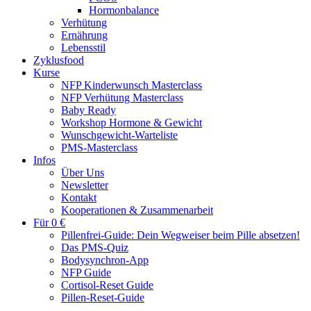
Hormonbalance
Verhütung
Ernährung
Lebensstil
Zyklusfood
Kurse
NFP Kinderwunsch Masterclass
NFP Verhütung Masterclass
Baby Ready
Workshop Hormone & Gewicht
Wunschgewicht-Warteliste
PMS-Masterclass
Infos
Über Uns
Newsletter
Kontakt
Kooperationen & Zusammenarbeit
Für 0 €
Pillenfrei-Guide: Dein Wegweiser beim Pille absetzen!
Das PMS-Quiz
Bodysynchron-App
NFP Guide
Cortisol-Reset Guide
Pillen-Reset-Guide