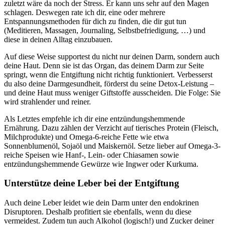
zuletzt wäre da noch der Stress. Er kann uns sehr auf den Magen
schlagen. Deswegen rate ich dir, eine oder mehrere
Entspannungsmethoden für dich zu finden, die dir gut tun
(Meditieren, Massagen, Journaling, Selbstbefriedigung, …) und
diese in deinen Alltag einzubauen.
Auf diese Weise supportest du nicht nur deinen Darm, sondern auch
deine Haut. Denn sie ist das Organ, das deinem Darm zur Seite
springt, wenn die Entgiftung nicht richtig funktioniert. Verbesserst
du also deine Darmgesundheit, förderst du seine Detox-Leistung –
und deine Haut muss weniger Giftstoffe ausscheiden. Die Folge: Sie
wird strahlender und reiner.
Als Letztes empfehle ich dir eine entzündungshemmende
Ernährung. Dazu zählen der Verzicht auf tierisches Protein (Fleisch,
Milchprodukte) und Omega-6-reiche Fette wie etwa
Sonnenblumenöl, Sojaöl und Maiskernöl. Setze lieber auf Omega-3-
reiche Speisen wie Hanf-, Lein- oder Chiasamen sowie
entzündungshemmende Gewürze wie Ingwer oder Kurkuma.
Unterstütze deine Leber bei der Entgiftung
Auch deine Leber leidet wie dein Darm unter den endokrinen
Disruptoren. Deshalb profitiert sie ebenfalls, wenn du diese
vermeidest. Zudem tun auch Alkohol (logisch!) und Zucker deiner