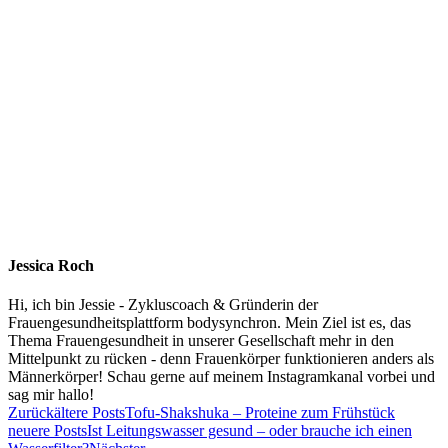
Jessica Roch
Hi, ich bin Jessie - Zykluscoach & Gründerin der
Frauengesundheitsplattform bodysynchron. Mein Ziel ist es, das
Thema Frauengesundheit in unserer Gesellschaft mehr in den
Mittelpunkt zu rücken - denn Frauenkörper funktionieren anders als
Männerkörper! Schau gerne auf meinem Instagramkanal vorbei und
sag mir hallo!
Zurück
ältere Posts
Tofu-Shakshuka – Proteine zum Frühstück
neuere Posts
Ist Leitungswasser gesund – oder brauche ich einen