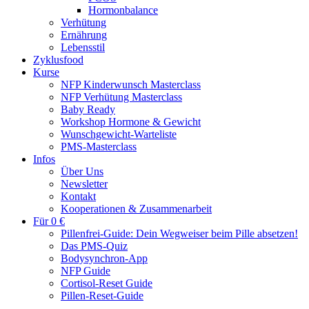
Hormonbalance
Verhütung
Ernährung
Lebensstil
Zyklusfood
Kurse
NFP Kinderwunsch Masterclass
NFP Verhütung Masterclass
Baby Ready
Workshop Hormone & Gewicht
Wunschgewicht-Warteliste
PMS-Masterclass
Infos
Über Uns
Newsletter
Kontakt
Kooperationen & Zusammenarbeit
Für 0 €
Pillenfrei-Guide: Dein Wegweiser beim Pille absetzen!
Das PMS-Quiz
Bodysynchron-App
NFP Guide
Cortisol-Reset Guide
Pillen-Reset-Guide