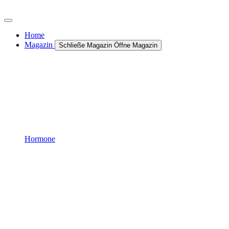
Zum
Inhalt
wechseln
Home
Magazin
Schließe Magazin
Öffne Magazin
Hormone