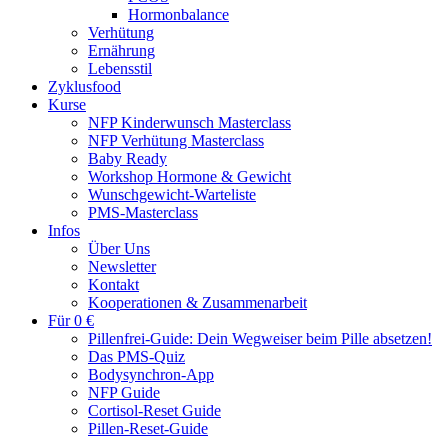
Hormonbalance
Verhütung
Ernährung
Lebensstil
Zyklusfood
Kurse
NFP Kinderwunsch Masterclass
NFP Verhütung Masterclass
Baby Ready
Workshop Hormone & Gewicht
Wunschgewicht-Warteliste
PMS-Masterclass
Infos
Über Uns
Newsletter
Kontakt
Kooperationen & Zusammenarbeit
Für 0 €
Pillenfrei-Guide: Dein Wegweiser beim Pille absetzen!
Das PMS-Quiz
Bodysynchron-App
NFP Guide
Cortisol-Reset Guide
Pillen-Reset-Guide